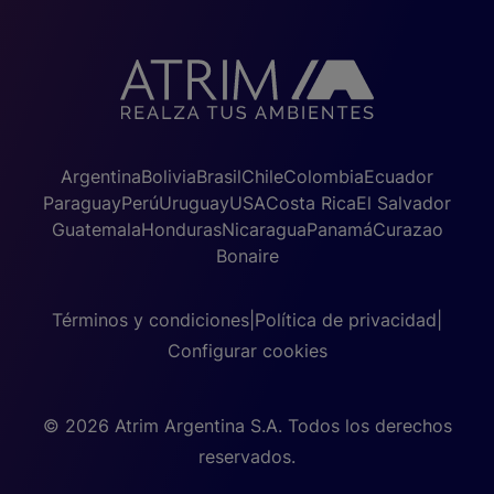
Argentina
Bolivia
Brasil
Chile
Colombia
Ecuador
Paraguay
Perú
Uruguay
USA
Costa Rica
El Salvador
Guatemala
Honduras
Nicaragua
Panamá
Curazao
Bonaire
Términos y condiciones
|
Política de privacidad
|
Configurar cookies
© 2026 Atrim Argentina S.A. Todos los derechos
reservados.