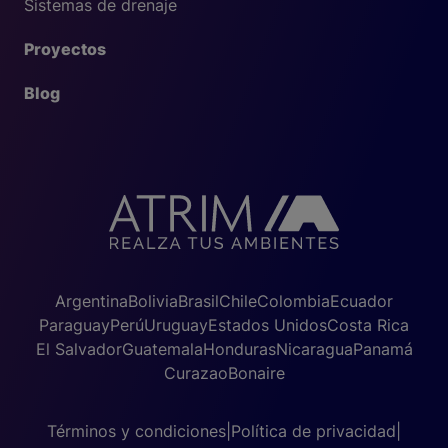
Sistemas de drenaje
Proyectos
Blog
Argentina
Bolivia
Brasil
Chile
Colombia
Ecuador
Paraguay
Perú
Uruguay
Estados Unidos
Costa Rica
El Salvador
Guatemala
Honduras
Nicaragua
Panamá
Curazao
Bonaire
Términos y condiciones
|
Política de privacidad
|