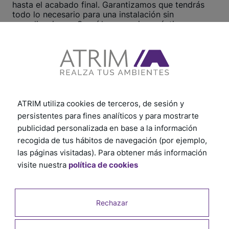
hasta el acabado final. Garantizamos que tendrás
todo lo necesario para una instalación sin
complicaciones. Seguí los consejos prácticos y
recomendaciones útiles, te aseguramos un proceso
rápido y eficiente.
¡Hacé clic aquí y comenzá ahora!
Ver otros tutoriales
ATRIM utiliza cookies de terceros, de sesión y
persistentes para fines analíticos y para mostrarte
publicidad personalizada en base a la información
recogida de tus hábitos de navegación (por ejemplo,
las páginas visitadas). Para obtener más información
visite nuestra
política de cookies
Rechazar